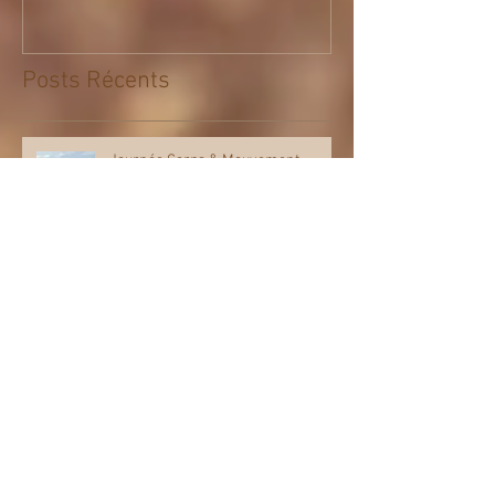
Posts Récents
Journée Corps & Mouvement -
Laurie May
Atelier d'Expression Artistique et
Scènique