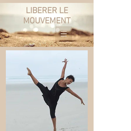
LIBERER LE
MOUVEMENT