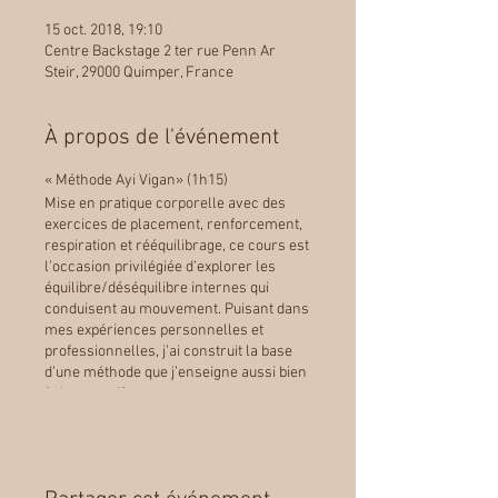
15 oct. 2018, 19:10
Centre Backstage 2 ter rue Penn Ar
Steir, 29000 Quimper, France
À propos de l'événement
« Méthode Ayi Vigan» (1h15)
Mise en pratique corporelle avec des
exercices de placement, renforcement,
respiration et rééquilibrage, ce cours est
l’occasion privilégiée d’explorer les
équilibre/déséquilibre internes qui
conduisent au mouvement. Puisant dans
mes expériences personnelles et
professionnelles, j’ai construit la base
d’une méthode que j’enseigne aussi bien
à des sportifs amateurs que
professionnels. Je m’attache à rendre à
chacun les clés d’une posture naturelle
saine et durable.
Ce cours est destiné aux sportifs