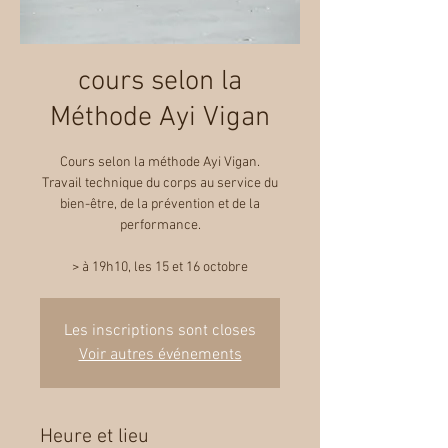
cours selon la
Méthode Ayi Vigan
Cours selon la méthode Ayi Vigan.
Travail technique du corps au service du
bien-être, de la prévention et de la
performance.
> à 19h10, les 15 et 16 octobre
Les inscriptions sont closes
Voir autres événements
Heure et lieu