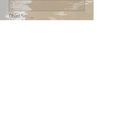
Objet
Laissez-nous un message...
Envoyer
© 2023 by Name of Site. Proudly
created with
Wix.com