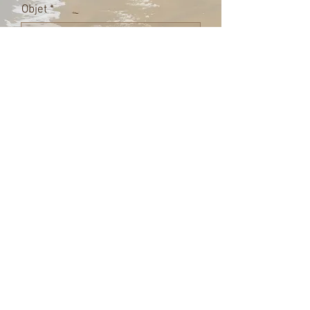
Objet
Laissez-nous un message...
Envoyer
© 2023 by Name of Site. Proudly
created with
Wix.com