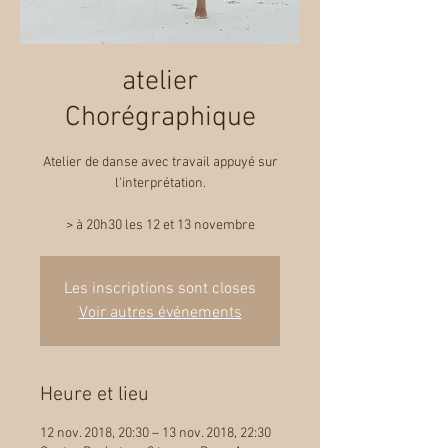
atelier
Chorégraphique
Atelier de danse avec travail appuyé sur
l'interprétation.
> à 20h30 les 12 et 13 novembre
Les inscriptions sont closes
Voir autres événements
Heure et lieu
12 nov. 2018, 20:30 – 13 nov. 2018, 22:30