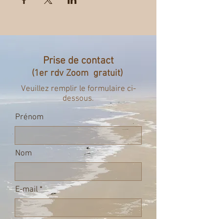
Prise de contact
(1er rdv Zoom gratuit)
Veuillez remplir le formulaire ci-
dessous.
Prénom
Nom
E-mail