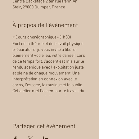
Centre Backstage 2 ter rue Penn Ar
Steir, 29000 Quimper, France
À propos de l'événement
« Cours chorégraphique» (1h30)
Fort de la théorie et du travail physique
préparatoire, je vous invite à libérer
pleinement votre jeu, votre danse ! Lors
de ce temps fort, l’accent est mis sur le
rendu scénique avec l’exploitation juste
et pleine de chaque mouvement. Une
interprétation en connexion avec le
corps, l’espace, la musique et le public.
Cet atelier met l’accent sur le travail du
corps au service de l’interprétation.
Libérez votre pratique pour une
restitution authentique.
Ce module s’adresse à des danseurs
Partager cet événement
non débutants, intermédiaires et
confirmés